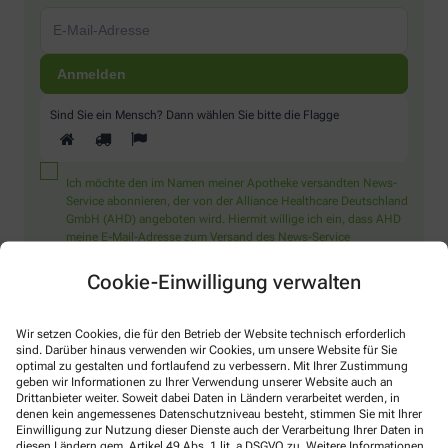
Sind Sie ein Mensch? Dann wählen Sie bitte
die Flagge
Ich möchte den im Namen meiner Apotheke versandten News-
Service abonnieren, der von der Alliance Healthcare Deutschland
GmbH (AHD) angeboten wird. Hiermit willige ich ein, dass AHD
meine E-Mail-Adresse zum Versand des News-Service
verarbeitet. AHD setzt für den Versand und die Analyse des
Newsletters den Dienstleister Emarsys ein. Die Einwilligung
Cookie-Einwilligung verwalten
kann jederzeit für die Zukunft widerrufen werden (z.B. über den
Abmelde-Link in jedem Newsletter). Die sonstigen
Kontaktmöglichkeiten dafür und weitere Angaben zur
Wir setzen Cookies, die für den Betrieb der Website technisch erforderlich
Datenverarbeitung finden sich in der
Datenschutzerklärung
sind. Darüber hinaus verwenden wir Cookies, um unsere Website für Sie
optimal zu gestalten und fortlaufend zu verbessern. Mit Ihrer Zustimmung
geben wir Informationen zu Ihrer Verwendung unserer Website auch an
* Coupon-Bedingungen: Einmalig einlösbar bis zum
Drittanbieter weiter. Soweit dabei Daten in Ländern verarbeitet werden, in
31.12.2026. Mindestbestellwert: 50,00 €. Gültig auf das
denen kein angemessenes Datenschutzniveau besteht, stimmen Sie mit Ihrer
Einwilligung zur Nutzung dieser Dienste auch der Verarbeitung Ihrer Daten in
gesamte Sortiment, ausgeschlossen rezeptpflichtige Produkte.
diesen Ländern gem. Artikel 49 Abs. 1 lit. a DSGVO zu. Weitere Informationen