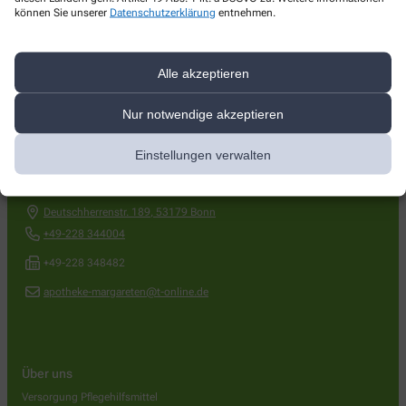
können Sie unserer
Datenschutzerklärung
entnehmen.
Alle akzeptieren
Nur notwendige akzeptieren
Kontakt
Einstellungen verwalten
margareten apotheke
Deutschherrenstr. 189
,
53179
Bonn
+49-228 344004
+49-228 348482
apotheke-margareten@t-online.de
Über uns
Versorgung Pflegehilfsmittel