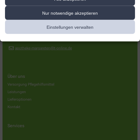
margareten apotheke
Nur notwendige akzeptieren
Deutschherrenstr. 189
,
53179
Bonn
Einstellungen verwalten
+49-228 344004
+49-228 348482
apotheke-margareten@t-online.de
Über uns
Versorgung Pflegehilfsmittel
Leistungen
Lieferoptionen
Kontakt
Services