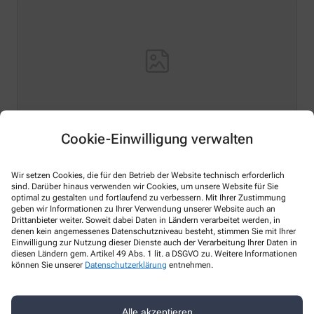
Cookie-Einwilligung verwalten
Hello world!
Wir setzen Cookies, die für den Betrieb der Website technisch erforderlich
Welcome to WordPress on Azure Sites. This is your first
sind. Darüber hinaus verwenden wir Cookies, um unsere Website für Sie
optimal zu gestalten und fortlaufend zu verbessern. Mit Ihrer Zustimmung
post. Edit or delete it, then start writing!
geben wir Informationen zu Ihrer Verwendung unserer Website auch an
Drittanbieter weiter. Soweit dabei Daten in Ländern verarbeitet werden, in
Mehr Lesen
denen kein angemessenes Datenschutzniveau besteht, stimmen Sie mit Ihrer
Einwilligung zur Nutzung dieser Dienste auch der Verarbeitung Ihrer Daten in
diesen Ländern gem. Artikel 49 Abs. 1 lit. a DSGVO zu. Weitere Informationen
können Sie unserer
Datenschutzerklärung
entnehmen.
Kontakt
Alle akzeptieren