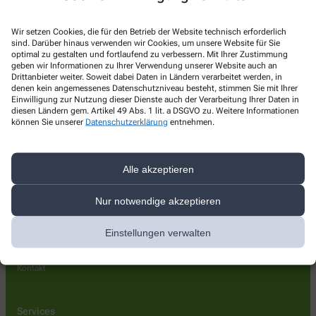
Kontakt
Wir setzen Cookies, die für den Betrieb der Website technisch erforderlich
sind. Darüber hinaus verwenden wir Cookies, um unsere Website für Sie
margareten apotheke
optimal zu gestalten und fortlaufend zu verbessern. Mit Ihrer Zustimmung
geben wir Informationen zu Ihrer Verwendung unserer Website auch an
Deutschherrenstr. 189
,
53179
Bonn
Drittanbieter weiter. Soweit dabei Daten in Ländern verarbeitet werden, in
denen kein angemessenes Datenschutzniveau besteht, stimmen Sie mit Ihrer
+49-228 344004
Einwilligung zur Nutzung dieser Dienste auch der Verarbeitung Ihrer Daten in
diesen Ländern gem. Artikel 49 Abs. 1 lit. a DSGVO zu. Weitere Informationen
+49-228 348482
können Sie unserer
Datenschutzerklärung
entnehmen.
apotheke-margareten@t-online.de
Alle akzeptieren
Über uns
Nur notwendige akzeptieren
Versorgung Pflegehilfsmittel
Einstellungen verwalten
Leistungen
Lieferoptionen
Kontakt
Services