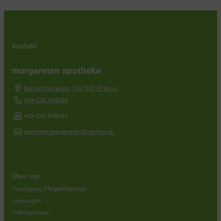
Kontakt
margareten apotheke
Deutschherrenstr. 189
,
53179
Bonn
+49-228 344004
+49-228 348482
apotheke-margareten@t-online.de
Über uns
Versorgung Pflegehilfsmittel
Leistungen
Lieferoptionen