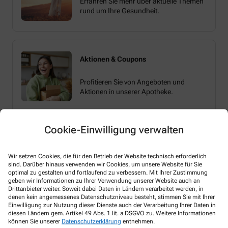
Erfahren Sie mehr über aktuelle Themen
rund um Ihre Gesundheit.
Aktionen & Coupons
Profitieren Sie von Angeboten und
Aktionen in unserer Apotheke.
Cookie-Einwilligung verwalten
Wir setzen Cookies, die für den Betrieb der Website technisch erforderlich
sind. Darüber hinaus verwenden wir Cookies, um unsere Website für Sie
optimal zu gestalten und fortlaufend zu verbessern. Mit Ihrer Zustimmung
Melden Sie sich hier an und sichern Sie sich
geben wir Informationen zu Ihrer Verwendung unserer Website auch an
Ihren 10% Gutschein* für unsere Apotheke
Drittanbieter weiter. Soweit dabei Daten in Ländern verarbeitet werden, in
denen kein angemessenes Datenschutzniveau besteht, stimmen Sie mit Ihrer
Einwilligung zur Nutzung dieser Dienste auch der Verarbeitung Ihrer Daten in
diesen Ländern gem. Artikel 49 Abs. 1 lit. a DSGVO zu. Weitere Informationen
können Sie unserer
Datenschutzerklärung
entnehmen.