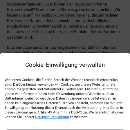
Website aufgefallen? Oder haben Sie Fragen zum Thema
Barrierefreiheit? Dann können Sie sich gerne bei uns melden. Wir
freuen uns auf Ihr Feedback und bemühen uns, die gemeldeten
Barrieren im Rahmen der technischen und wirtschaftlichen
Möglichkeiten schnellstmöglich zu beheben. Bitte teilen Sie uns
mit, auf welcher Seite und bei welcher Funktion Sie auf Barrieren
gestoßen sind.
Bitte benutzen sie dafür das vorgesehene Kontaktformular auf
unserer Website. Sie können uns auch über folgende Wege die
von Ihnen gefundenen Barrieren melden:
Cookie-Einwilligung verwalten
E-Mail: apotheke-margareten@t-online.de
Telefon: +49-228 344004
Wir setzen Cookies, die für den Betrieb der Website technisch erforderlich
Telefax: +49-228 348482
sind. Darüber hinaus verwenden wir Cookies, um unsere Website für Sie
optimal zu gestalten und fortlaufend zu verbessern. Mit Ihrer Zustimmung
Postanschrift: Deutschherrenstr. 189 53179 Bonn
geben wir Informationen zu Ihrer Verwendung unserer Website auch an
Drittanbieter weiter. Soweit dabei Daten in Ländern verarbeitet werden, in
Durchsetzungsverfahren und
denen kein angemessenes Datenschutzniveau besteht, stimmen Sie mit Ihrer
Einwilligung zur Nutzung dieser Dienste auch der Verarbeitung Ihrer Daten in
Marktüberwachungsbehörde
diesen Ländern gem. Artikel 49 Abs. 1 lit. a DSGVO zu. Weitere Informationen
können Sie unserer
Datenschutzerklärung
entnehmen.
Sollten Sie auf Mitteilungen oder Anfragen zur Barrierefreiheit
keine zufriedenstellenden Antworten erhalten, können Sie sich an