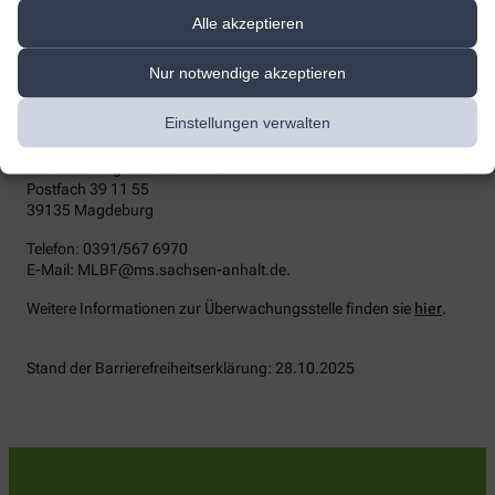
die zuständige Durchsetzungsstelle wenden. Die
Alle akzeptieren
Durchsetzungsstelle unterstützt Sie dabei, ihre Rechte geltend zu
machen. Sie können sich auch an die
Marktüberwachungsbehörde wenden:
Nur notwendige akzeptieren
MLBF - Marktüberwachungsstelle der Länder für die
Einstellungen verwalten
Barrierefreiheit von Produkten und Dienstleistungen
c/o Ministerium für Arbeit, Soziales, Gesundheit und
Gleichstellung Sachsen-Anhalt
Postfach 39 11 55
39135 Magdeburg
Telefon: 0391/567 6970
E-​Mail: MLBF@ms.sachsen-​anhalt.de.
Weitere Informationen zur Überwachungsstelle finden sie
hier
.
Stand der Barrierefreiheitserklärung: 28.10.2025