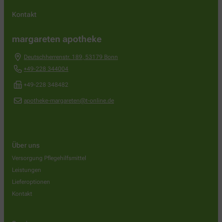
Kontakt
margareten apotheke
Deutschherrenstr. 189
,
53179
Bonn
+49-228 344004
+49-228 348482
apotheke-margareten@t-online.de
Über uns
Versorgung Pflegehilfsmittel
Leistungen
Lieferoptionen
Kontakt